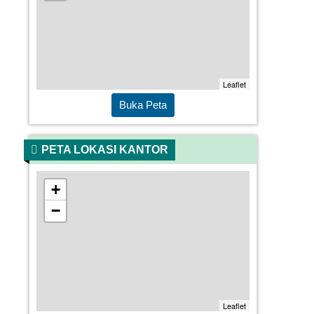
Leaflet
Buka Peta
PETA LOKASI KANTOR
+
−
Leaflet