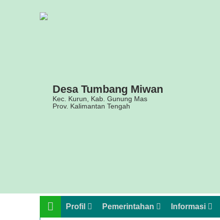
Beranda
Profil
Desa Tumbang Miwan
Kec. Kurun, Kab. Gunung Mas
Prov. Kalimantan Tengah
Pemerintahan
Informasi
Potensi
Desa
Berita
Desa
Profil
Pemerintahan
Informasi